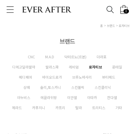
0
홈
브랜드
로자티브
브랜드
CNC
M.A.D
닥터르노(르본)
더라포
디에고달라팔마
딸라스파
레비덤
로자티브
몬테일
메디페어
바이오드로가
브루노바사리
뷰티메드
상떼
숄리,토스카니
스킨볼릭
스킨클리닉
아누비스
에끌라뒤땅
이안셀
이타카
잔다셀
제라드
카푸치니
카프리
탈라
트리티스
기타