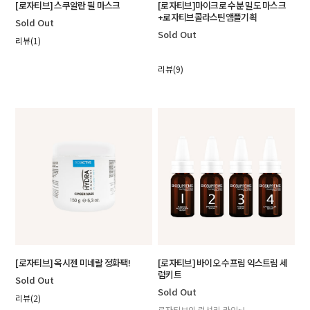
[로자티브] 스쿠알란 필 마스크
[로자티브]마이크로 수분 밀도 마스크
+로자티브콜라스틴앰플기획
Sold Out
Sold Out
리뷰(1)
리뷰(9)
[로자티브] 옥시젠 미네랄 정화팩!
[로자티브] 바이오 수프림 익스트림 세
럼키트
Sold Out
Sold Out
리뷰(2)
로자티브의 럭셔리 라인~!