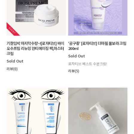
기한임박 마지막수량~![로자티브] 바이
'공구중' [로자티브] 더마필 물보라 크림
오수프림 리뉴잉 안티에이징 팩,마스터
200ml
크림
Sold Out
Sold Out
로자티브 베스트 수분크림!
리뷰(0)
리뷰(5)