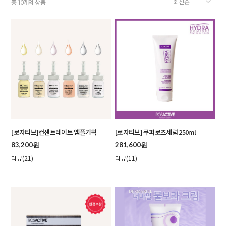
총
개의 상품
10
[로자티브]컨센트레이트 앰플기획
[로자티브] 쿠퍼로즈세럼 250ml
83,200원
281,600원
리뷰(21)
리뷰(11)