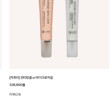
[카프리] 안티링클 or 마이크로히알
108,800원
리뷰(19)