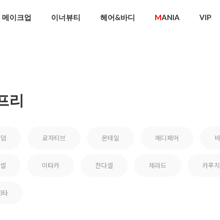
메이크업
이너뷰티
헤어&바디
M
ANIA
VIP
프리
비덤
로자티브
몬테일
메디페어
셀
이타카
잔다셀
제라드
카푸치
기타