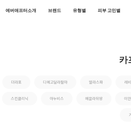
에버애프터소개
브랜드
유형별
피부 고민별
카
더라포
디에고달라팔마
딸라스파
레
스킨클리닉
아누비스
에끌라뒤땅
이안