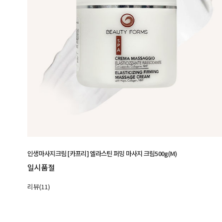
인생마사지크림 [카프리] 엘라스틴 퍼밍 마사지 크림500g(M)
일시품절
리뷰(11)