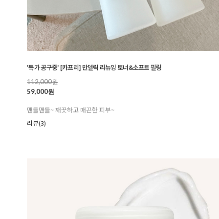
'특가 공구중' [카프리] 만델릭 리뉴잉 토너&소프트 필링
112,000원
59,000원
맨들맨들~ 깨끗하고 매끈한 피부~
리뷰(3)