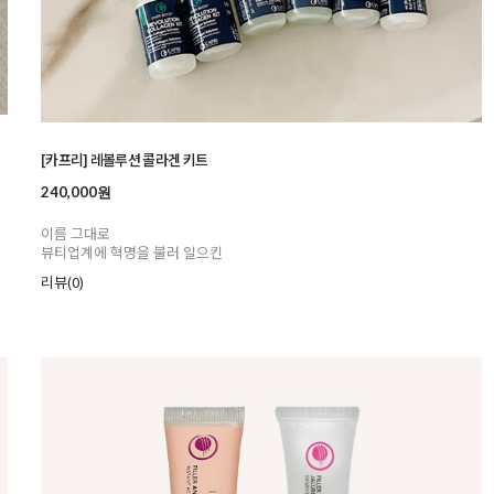
[카프리] 레볼루션 콜라겐 키트
240,000원
이름 그대로
뷰티업계에 혁명을 불러 일으킨
리뷰(0)