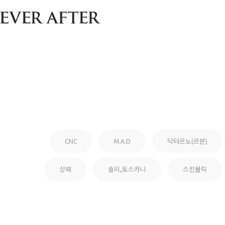
CNC
M.A.D
닥터르노(르본)
상떼
숄리,토스카니
스킨볼릭