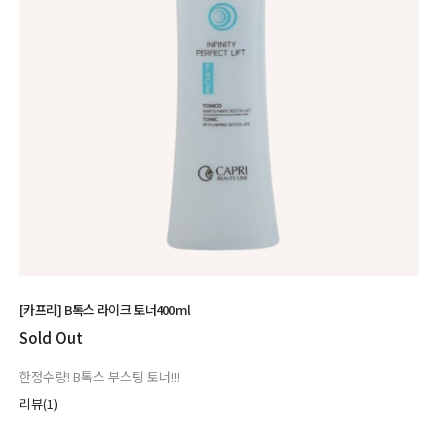
[카프리] B톡스 라이크 토너400ml
Sold Out
한정수량! B톡스 부스팅 토너!!!
리뷰(1)