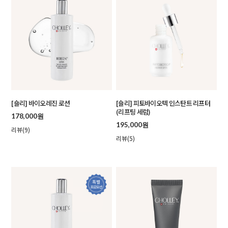
[숄리] 바이오레진 로션
[숄리] 피토바이오텍 인스탄트 리프터
(리프팅 세럼)
178,000원
195,000원
리뷰(9)
리뷰(5)