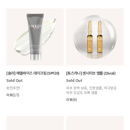
[숄리] 에델바이스 데이크림 (SPF20)
[토스카니] 센시티브 앰플 (15vial)
Sold Out
Sold Out
완전추천!
피부 장벽 보호, 진정앰플, 자극받은
피부 민감도 회복 앰플
리뷰(17)
리뷰(0)