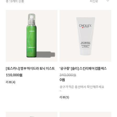
총
개의 상품
18
[토스카니] 뱀부 하이드라 토닉 미스트
'공구중' [숄리] 스킨리페어 컴플렉스
110,000원
340,000원
0원
리뷰(4)
공구가격은 옵션에서 확인해주세요
~
리뷰(9)