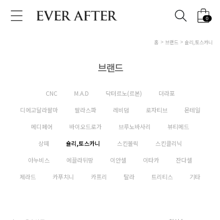
0
홈
브랜드
숄리,토스카니
브랜드
CNC
M.A.D
닥터르노(르본)
더라포
디에고달라팔마
딸라스파
레비덤
로자티브
몬테일
메디페어
바이오드로가
브루노바사리
뷰티메드
상떼
숄리,토스카니
스킨볼릭
스킨클리닉
아누비스
에끌라뒤땅
이안셀
이타카
잔다셀
제라드
카푸치니
카프리
탈라
트리티스
기타