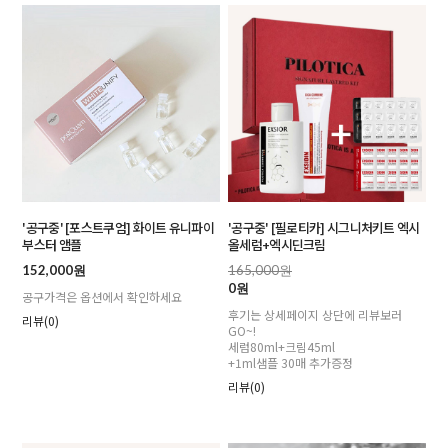
'공구중' [포스트쿠엄] 화이트 유니파이
'공구중' [필로티카] 시그니처키트 엑시
부스터 앰플
올세럼+엑시딘크림
152,000원
165,000원
0원
공구가격은 옵션에서 확인하세요
후기는 상세페이지 상단에 리뷰보러
리뷰(0)
GO~!
세럼80ml+크림45ml
+1ml샘플 30매 추가증정
리뷰(0)