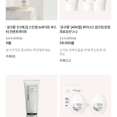
'공구중' [디에고] 스킨맵 뉴라이트 부스
'공구중' [씨씨랩] 루미너스 썬크림 런칭
터 컨센트레이트
프로모션 1+2
124,000원
114,000원
0원
38,000원
공구가격은 옵션에서 확인해주세요.
선크림 유목민들을 위해 자신있게 권
하는
리뷰(0)
리뷰(11)