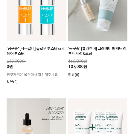
'공구중' [시몬말레] 글로우 부스터 or 리
'공구중' [벨라추어] 그래비티 퍼펙트 리
페어 부스터
프트 세럼&크림
138,000원
165,000원
0원
107,000원
공구가격은 옵션에서 확인해주세요.
리뷰(0)
리뷰(0)