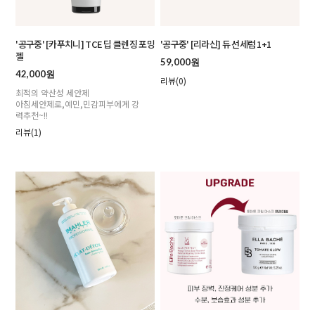
'공구중' [카푸치니] TCE 딥 클렌징 포밍
'공구중' [리라신] 듀 선세럼 1+1
젤
59,000원
42,000원
리뷰(0)
최적의 약산성 세안제
아침세안제로,예민,민감피부에게 강
력추천~!!
리뷰(1)