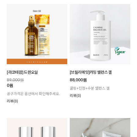
[라코테괌] 드렌오일
[브릴리에잇]카밍 밸런스 겔
89,000원
88,000원
0원
쿨링+진정+수분 밸런스 겔
공구가격은 옵션에서 확인해주세요.
리뷰(0)
리뷰(0)