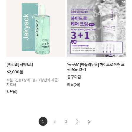
[씨씨랩] 작약토너
'공구중' [에끌라뒤땅] 하이드로 케어 크
림 60ml 3+1
62,000원
공구마감
수분+진정+장벽+생기+항산화 세콜
지토너
리뷰(20)
리뷰(0)
1
2
3