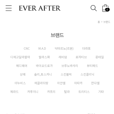
0
홈
브랜드
브랜드
CNC
M.A.D
닥터르노(르본)
더라포
디에고달라팔마
딸라스파
레비덤
로자티브
몬테일
메디페어
바이오드로가
브루노바사리
뷰티메드
상떼
숄리,토스카니
스킨볼릭
스킨클리닉
아누비스
에끌라뒤땅
이안셀
이타카
잔다셀
제라드
카푸치니
카프리
탈라
트리티스
기타