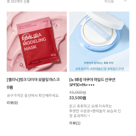
총
개의 상품
583
[벨리닉]핑크 다이아 모델링 마스크
[노워터] 아쿠아 마일드 선쿠션
SPF50+PA++++
0원
45,000원
공구가격은 옵션에서 확인해주세요.
33,500원
리뷰(0)
맑고 촉촉하고 오래 지속하는
투명한 수분광+판테놀의 보습과 진
정 효과까지~!
리뷰(1)