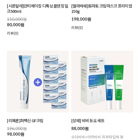
[시몬말레]안티에이징 디톡싱 클렌징 밀
[엘라바쉐]토마토 크림마스크 프리미엄
크500ml
150g
150,000원
198,000원
80,000원
리뷰(0)
리뷰(0)
[리페론]퍼펙신 GF크림
[상떼] 비비 듀오 세트
196,000원
88,000원
98,000원
수더비비+아카비비 피부타입에 맞