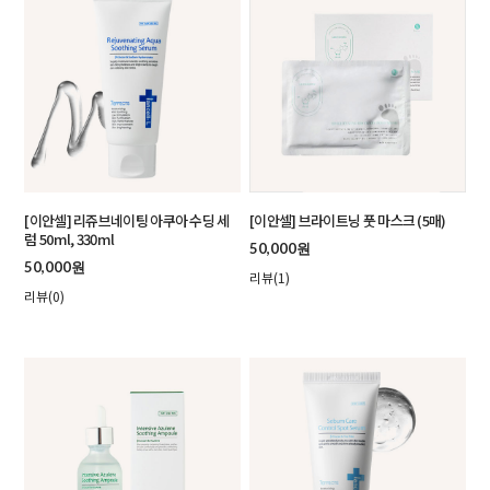
[이안셀] 리쥬브네이팅 아쿠아 수딩 세
[이안셀] 브라이트닝 풋 마스크 (5매)
럼 50ml, 330ml
50,000원
50,000원
리뷰(1)
리뷰(0)