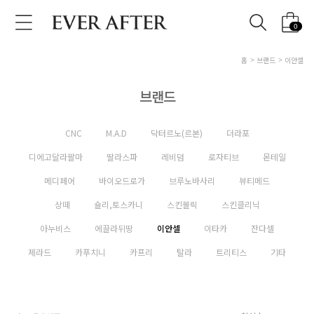
0
홈
브랜드
이안셀
브랜드
CNC
M.A.D
닥터르노(르본)
더라포
디에고달라팔마
딸라스파
레비덤
로자티브
몬테일
메디페어
바이오드로가
브루노바사리
뷰티메드
상떼
숄리,토스카니
스킨볼릭
스킨클리닉
아누비스
에끌라뒤땅
이안셀
이타카
잔다셀
제라드
카푸치니
카프리
탈라
트리티스
기타