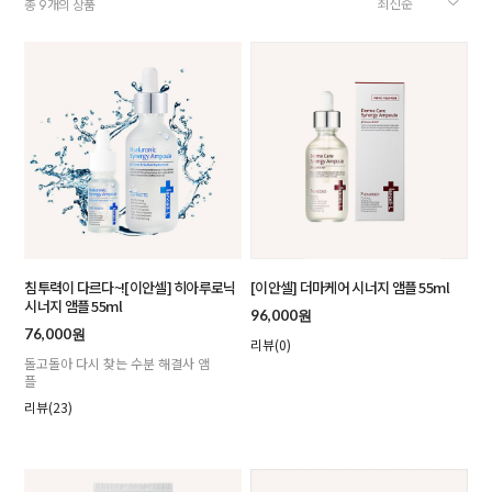
총
개의 상품
9
침투력이 다르다~![이안셀] 히아루로닉
[이안셀] 더마케어 시너지 앰플 55ml
시너지 앰플 55ml
96,000원
76,000원
리뷰(0)
돌고돌아 다시 찾는 수분 해결사 앰
플
리뷰(23)