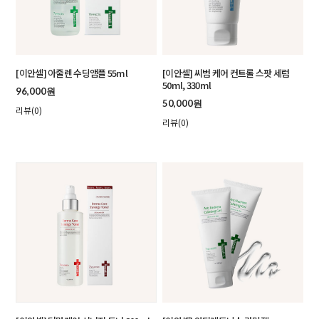
[이안셀] 아줄렌 수딩앰플 55ml
[이안셀] 씨범 케어 컨트롤 스팟 세럼
50ml, 330ml
96,000원
50,000원
리뷰(0)
리뷰(0)