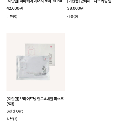
[이안셀] 더마케어 시너지 토너 200ml
[이안셀] 안티레드니스 카밍젤
42,000원
38,000원
리뷰(0)
리뷰(0)
[이안셀] 브라이트닝 핸드&네일 마스크
(5매)
Sold Out
리뷰(3)