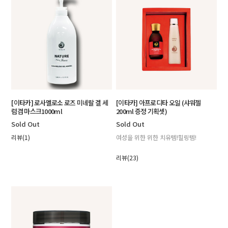
[이타카] 로사멜로소 로즈 미네랄 겔 세
[이타카] 아프로디타 오일 (샤워젤
럼겸 마스크1000ml
200ml 증정 기획셋)
Sold Out
Sold Out
리뷰(1)
여성을 위한 위한 치유템!힐링템!
리뷰(23)