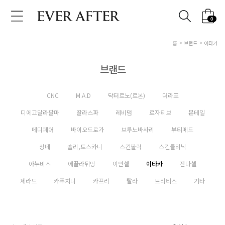
0
홈
브랜드
이타카
브랜드
CNC
M.A.D
닥터르노(르본)
더라포
디에고달라팔마
딸라스파
레비덤
로자티브
몬테일
메디페어
바이오드로가
브루노바사리
뷰티메드
상떼
숄리,토스카니
스킨볼릭
스킨클리닉
아누비스
에끌라뒤땅
이안셀
이타카
잔다셀
제라드
카푸치니
카프리
탈라
트리티스
기타