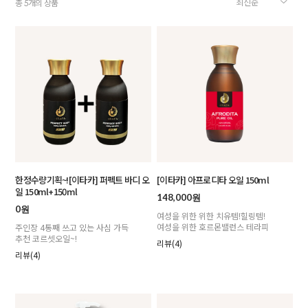
총
개의 상품
5
한정수량기획~![이타카] 퍼펙트 바디 오
[이타카] 아프로디타 오일 150ml
일 150ml+150ml
148,000원
0원
여성을 위한 위한 치유템!힐링템!
여성을 위한 호르몬밸런스 테라피
주인장 4통째 쓰고 있는 사심 가득
추천 코르셋오일~!
리뷰(4)
리뷰(4)