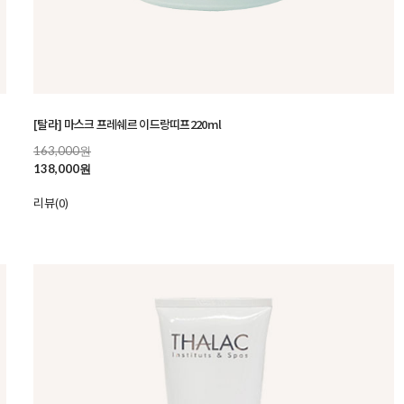
[탈라] 마스크 프레쉐르 이드랑띠프220ml
163,000원
138,000원
리뷰(0)