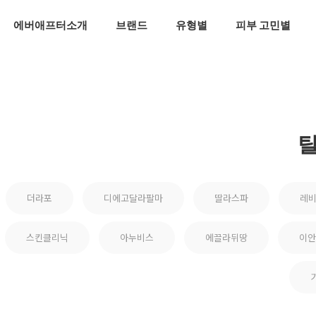
에버애프터소개
브랜드
유형별
피부 고민별
더라포
디에고달라팔마
딸라스파
레
스킨클리닉
아누비스
에끌라뒤땅
이안