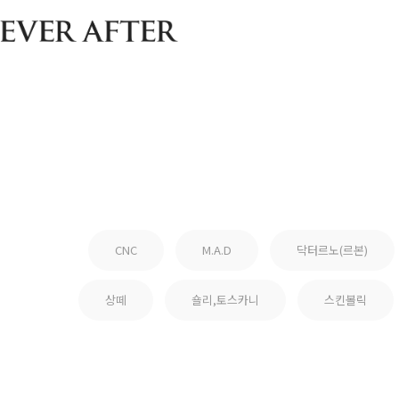
CNC
M.A.D
닥터르노(르본)
상떼
숄리,토스카니
스킨볼릭