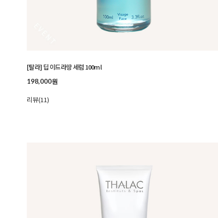
[탈라] 딥 이드라땅 세럼 100ml
198,000원
리뷰(11)