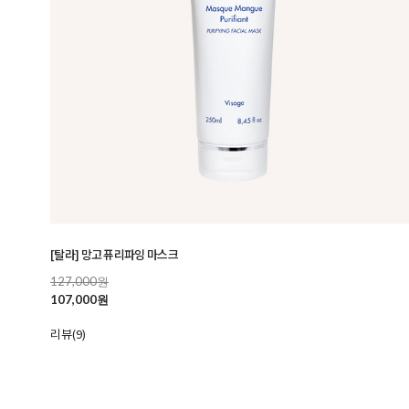
[탈라] 망고 퓨리파잉 마스크
127,000원
107,000원
리뷰(9)