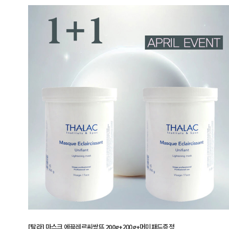
[탈라] 마스크 에끌레르씨쌍뜨 200g+200g+머미패드증정