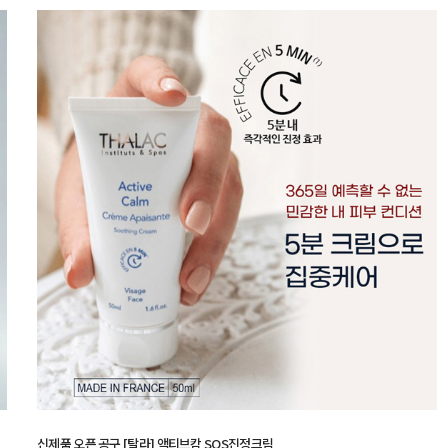
신제품 오픈 공구 [탈라] 액티브캄 SOS진정크림