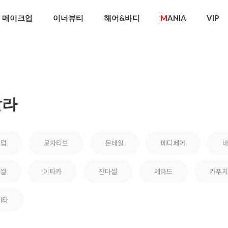
메이크업
이너뷰티
헤어&바디
M
ANIA
VIP
탈라
비덤
로자티브
몬테일
메디페어
셀
이타카
잔다셀
제라드
카푸치
기타