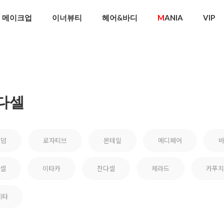
메이크업
이너뷰티
헤어&바디
M
ANIA
VIP
다셀
비덤
로자티브
몬테일
메디페어
셀
이타카
잔다셀
제라드
카푸치
기타