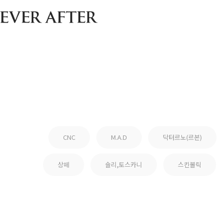
CNC
M.A.D
닥터르노(르본)
상떼
숄리,토스카니
스킨볼릭