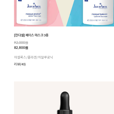
[잔다셀] 페이스 마스크 3종
92,000원
82,800원
아셀록스/콜라겐/히알루로닉
리뷰(40)