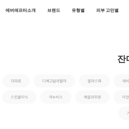
에버애프터소개
브랜드
유형별
피부 고민별
잔
더라포
디에고달라팔마
딸라스파
레
스킨클리닉
아누비스
에끌라뒤땅
이안