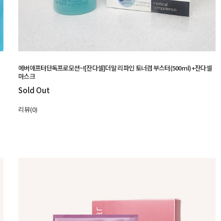
에버애프터단독프로모션~![잔다셀]더말 리파인 토너겸 부스터(500ml)+잔다셀
마스크
Sold Out
리뷰(0)