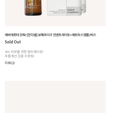
에버애프터 단독! [잔다셀] 보톡라이크 컨센트레이트+매트릭스앰플2박스
Sold Out
40+ 피부를 위한 멀티에이징!
주름개선 집중 리프팅!
리뷰(2)