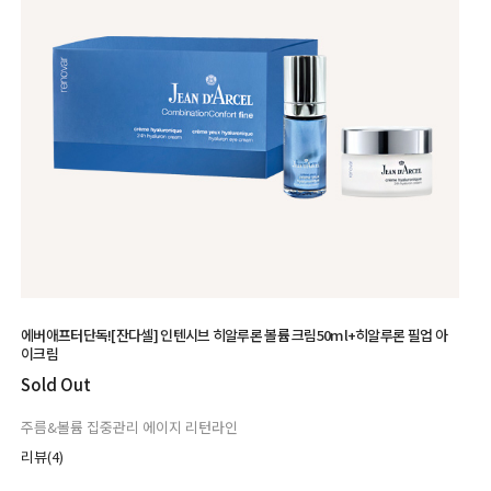
에버애프터단독![잔다셀] 인텐시브 히알루론 볼륨 크림50ml+히알루론 필업 아
이크림
Sold Out
주름&볼륨 집중관리 에이지 리턴라인
리뷰(4)