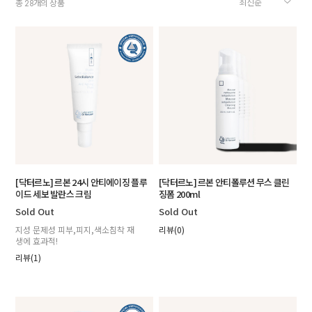
총
개의 상품
28
[닥터르노] 르본 24시 안티에이징 플루
[닥터르노] 르본 안티폴루션 무스 클린
이드 세보 발란스 크림
징폼 200ml
Sold Out
Sold Out
지성 문제성 피부,피지,색소침착 재
리뷰(0)
생에 효과적!
리뷰(1)