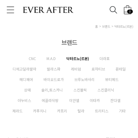
0
홈
브랜드
닥터르노(르본)
브랜드
CNC
M.A.D
닥터르노(르본)
더라포
디에고달라팔마
딸라스파
레비덤
로자티브
몬테일
메디페어
바이오드로가
브루노바사리
뷰티메드
상떼
숄리,토스카니
스킨볼릭
스킨클리닉
아누비스
에끌라뒤땅
이안셀
이타카
잔다셀
제라드
카푸치니
카프리
탈라
트리티스
기타