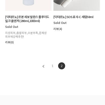
[닥터르노] 르본 세보 발란스 플루이드
[닥터르노] SOS 로사-C 세럼50ml
밀크 클렌저 (200ml,1000ml)
Sold Out
Sold Out
리뷰(4)
지성피부,좁쌀피부,수분부족,문제성
피부에강력추천!
리뷰(8)
1
2