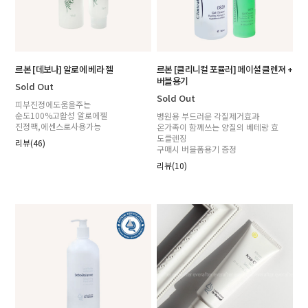
르본 [데보나] 알로에 베라 젤
르본 [클리니컬 포뮬러] 페이셜 클렌져 +
버블용기
Sold Out
Sold Out
피부진정에도움을주는
순도100%고활성 알로에젤
병원용 부드러운 각질제거효과
진정팩,에센스로사용가능
온가족이 함께쓰는 양질의 베테랑 효
도클렌징
리뷰(46)
구매시 버블폼용기 증정
리뷰(10)