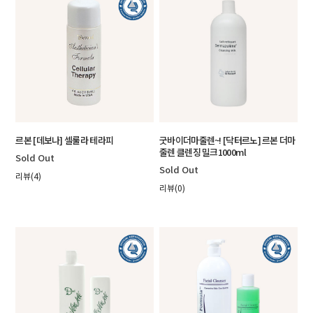
르본 [데보나] 셀룰라 테라피
굿바이더마줄렌~! [닥터르노] 르본 더마
줄렌 클렌징 밀크1000ml
Sold Out
Sold Out
리뷰(4)
리뷰(0)